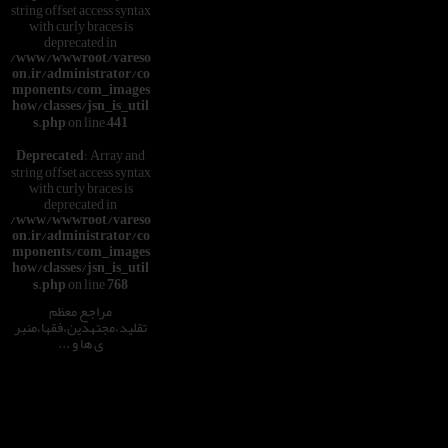
string offset access syntax
with curly braces is
deprecated in
/www/wwwroot/vareso
on.ir/administrator/co
mponents/com_images
how/classes/jsn_is_util
s.php
on line
441
Deprecated
: Array and
string offset access syntax
with curly braces is
deprecated in
/www/wwwroot/vareso
on.ir/administrator/co
mponents/com_images
how/classes/jsn_is_util
s.php
on line
768
مراجع معظم
تقلید،مجتهدین،فقها،منبر
ی ها و ...