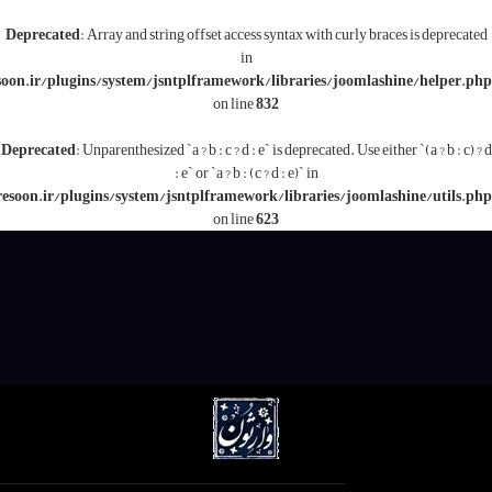
Deprecated
: Array and string offset access syntax with c
in
/www/wwwroot/varesoon.ir/plugins/system/jsntplframework/libraries/j
on line
832
Deprecated
: Unparenthesized `a ? b : c ? d : e` is deprecated.
: e` or `a ? b : (c ? d : e)` in
/www/wwwroot/varesoon.ir/plugins/system/jsntplframework/libraries/
on line
623