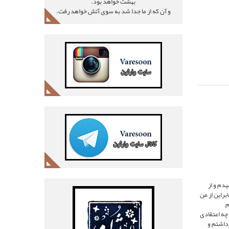
بهشت خواهد بود.
و آن که از ما جدا شد به سوی آتش خواهد رفت.
دم و از
براين از من
م
 چه اعتقادى
داشتم و