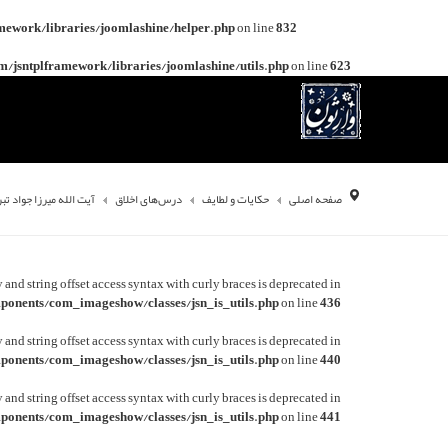
mework/libraries/joomlashine/helper.php
on line
832
/jsntplframework/libraries/joomlashine/utils.php
on line
623
صفحه اصلی
حکایات و لطایف
درس‌های اخلاق
آیت الله میرزا جواد تب
y and string offset access syntax with curly braces is deprecated in
onents/com_imageshow/classes/jsn_is_utils.php
on line
436
y and string offset access syntax with curly braces is deprecated in
onents/com_imageshow/classes/jsn_is_utils.php
on line
440
y and string offset access syntax with curly braces is deprecated in
onents/com_imageshow/classes/jsn_is_utils.php
on line
441