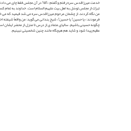
خدمت ميرزاقدس سره رفتم و گفتم: «آقا! در آن مجلس فقط چاى مى ‏دادن
تبرّك از مجلس توسّل به اهل بيت‏ عليهم السلام است. خداوند به تمام كسا
من نگاه كردند، از چشمان مرحوم ميرزاقدس سره مى شد فهميد كه مى ‏خوا
فرمودند: «يا حسين! يا حسين!» شيخ بندانى مى‏ گويد: من واقعاً شيفته اخلا
چگونه حسينى باشيم. سال‏هاى متمادى از درس تا منزل از محضر ايشان استف
عظيم پيدا شود و شايد هم هيچ‏گاه مانند چنين شخصيتى نبينيم.