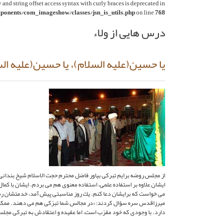
y and string offset access syntax with curly braces is deprecated in
onents/com_imageshow/classes/jsn_is_utils.php
on line
768
درس هایی از ولاء
يا حسين‏(عليه السلام)، يا حسين‏(عليه ال
از مجلس روضه برايم تبركى بياور فاضل محترم حجت الاسلام شيخ بندانى
ايشان علاوه بر استفاده علمى، استفاده معنوى هم مى ‏بردم. ايشان با كما
مى خواست كه برايشان دعا كنم. يك روز مناسبتى پيش آمد، خدمتشان رسيد
ميرزاقدس سره سؤال كردند: «در مجالس شما تبرّكى هم مى ‏دهند. ممكن است 
دارد. با وجودى كه خود مقرّب است، اما عقيده و اعتقادش به تبركى مجل