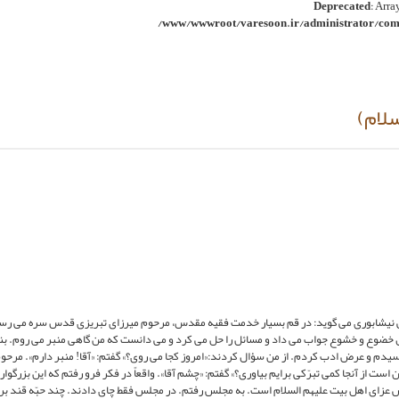
Deprecated
: Arra
/www/wwwroot/varesoon.ir/administrator/comp
سلام)
 نيشابورى مى ‏گويد: در قم بسيار خدمت فقيه مقدس، مرحوم ميرزاى تبريزى ‏قدس سره مى ‏رسي
ل خضوع و خشوع جواب مى ‏داد و مسائل را حل مى ‏كرد و مى ‏دانست كه من گاهى منبر مى ‏روم. بنا
م و عرض ادب كردم. از من سؤال كردند:«امروز كجا مى‏ روى؟» گفتم: «آقا! منبر دارم». مرحو
از آنجا كمى تبرّكى برايم بياورى؟» گفتم: «چشم آقا». واقعاً در فكر فرو رفتم كه اين بزرگوار
س عزاى اهل بيت‏ عليهم السلام است. به مجلس رفتم. در مجلس فقط چاى دادند. چند حبّه قند بر