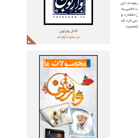
مودند: اين
رت خاصى به
 حلقه زد و
 مى ‏كرد كه
ين شخصيت
کانال
وارثون
در سایت آپارات