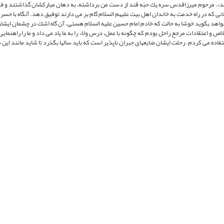
د». مرحوم ميرزاقدس سره يك حبّه قند از دست من برداشته، به دهان مباركشان گذاشتند و فر
نى كه در راه خدمت به خاندان اهل بيت‏ عليهم السلام گام بر مى ‏دارند توفيق دهد. آن‏گاه با حس
هد بگويد خوشا به حالت كه خادم امام حسين‏ عليه السلام هستى. آن گاه اشك در چشمان ايشان
ص و اعتقادات مرجع راحل بودم كه چگونه با عمل، درس ولاء را به ما ياد مى ‏داد و ما را راهنمايى
اده مى‏ كردم. رحلت ايشان ضايعه‏اى جبران‏ ناپذير است كه بايد سال‏ها بگذرد تا شايد مانند ا