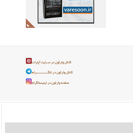
کانال وارثون در ســایت آپارات
کانال وارثون در تلگـــــــــــــرام
صفحه وارثون در اینیستاگرام