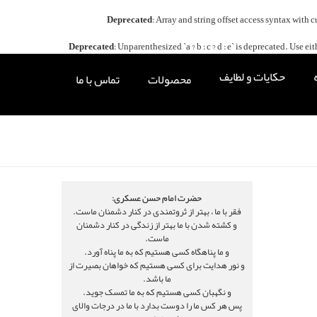
Deprecated
: Array and string offset access syntax with 
Deprecated
: Unparenthesized `a ? b : c ? d : e` is deprecated. Use either `
حکایات و لطایف
محصولات
تماس با ما
حضرت امام حسن عسکری:
فقر با ما ، بهتر از ثروتمندی در کنار دشمنان ماست.
و کشته شدن با ما بهتر از زندگی در کنار دشمنان
ماست.
و ما پناهگاه کسی هستیم که به ما پناه آورد.
و نور هدایت برای کسی هستیم که خواهان بصیرت از
ما باشد.
و نگهبان کسی هستیم که به ما تمسک جوید.
پس هر کس ما را دوست بدارد با ما در درجات والای