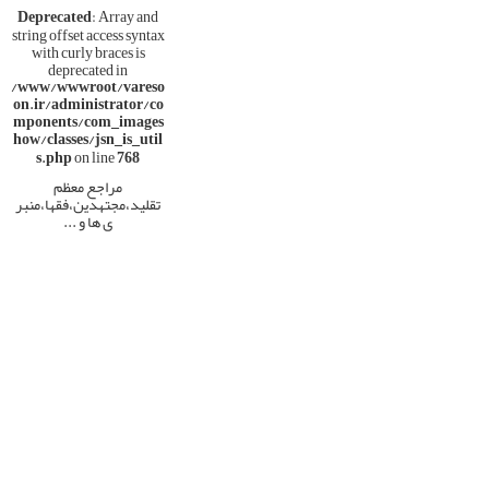
Deprecated
: Array and
string offset access syntax
with curly braces is
deprecated in
/www/wwwroot/vareso
on.ir/administrator/co
mponents/com_images
how/classes/jsn_is_util
s.php
on line
768
مراجع معظم
تقلید،مجتهدین،فقها،منبر
ی ها و ...