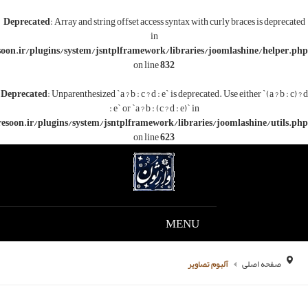
Deprecated
: Array and string offset access syntax with c
in
/www/wwwroot/varesoon.ir/plugins/system/jsntplframework/libraries/j
on line
832
Deprecated
: Unparenthesized `a ? b : c ? d : e` is deprecated.
: e` or `a ? b : (c ? d : e)` in
/www/wwwroot/varesoon.ir/plugins/system/jsntplframework/libraries/
on line
623
MENU
م تصاویر