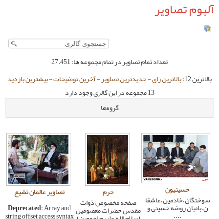
مام تصاویر در تمام مجموعه ها: 27.451
-
جدیدترین تصاویر
-
آخرین توضیحات
-
بیشترین بازدید
 مجموعه در این گالری وجود دارد
گروه‌ها
حرم
تصاویر عالمان تشیع
قا
صفحه مخصوص ذوات
 و
: Array and
Deprecated
مقدس حضرات معصومین
string offset access syntax
(سلام الله علیهم اجمعین)