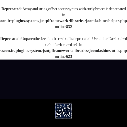
Deprecated
: Array and string offset access syntax with c
in
/www/wwwroot/varesoon.ir/plugins/system/jsntplframework/libraries/j
on line
832
Deprecated
: Unparenthesized `a ? b : c ? d : e` is deprecated.
: e` or `a ? b : (c ? d : e)` in
/www/wwwroot/varesoon.ir/plugins/system/jsntplframework/libraries/
on line
623