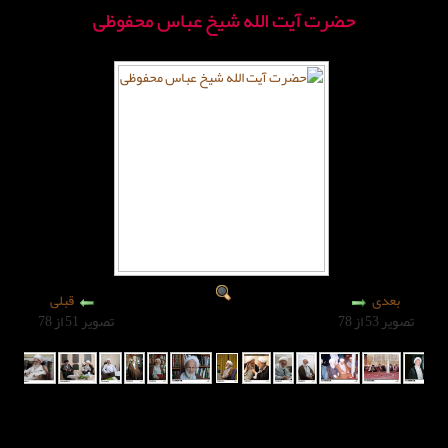
آیت الله شیخ عباس محفوظی
قبلی
تصویر 51 از 78