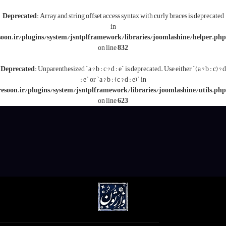
Deprecated
: Array and string offset access syntax with c
in
/www/wwwroot/varesoon.ir/plugins/system/jsntplframework/libraries/j
on line
832
Deprecated
: Unparenthesized `a ? b : c ? d : e` is deprecated.
: e` or `a ? b : (c ? d : e)` in
/www/wwwroot/varesoon.ir/plugins/system/jsntplframework/libraries/
on line
623