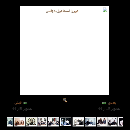
قبلی
تصویر 8 از 44