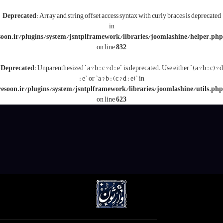
Deprecated
: Array and string offset access syntax with c
in
/www/wwwroot/varesoon.ir/plugins/system/jsntplframework/libraries/j
on line
832
Deprecated
: Unparenthesized `a ? b : c ? d : e` is deprecated.
: e` or `a ? b : (c ? d : e)` in
/www/wwwroot/varesoon.ir/plugins/system/jsntplframework/libraries/
on line
623