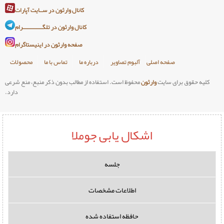
کانال وارثون در ســایت آپارات
کانال وارثون در تلگـــــــــــــرام
صفحه وارثون در اینیستاگرام
صلی
آلبوم تصاویر
درباره ما
تماس با ما
محصولات
وارثون
محفوظ است. استفاده از مطالب بدون ذکر منبع، منع شرعی
دارد.
اشکال یابی جوملا
جلسه
اطلاعات مشخصات
حافظه استفاده شده