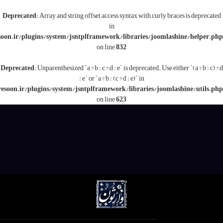
Deprecated
: Array and string offset access syntax with c
in
/www/wwwroot/varesoon.ir/plugins/system/jsntplframework/libraries/j
on line
832
Deprecated
: Unparenthesized `a ? b : c ? d : e` is deprecated.
: e` or `a ? b : (c ? d : e)` in
/www/wwwroot/varesoon.ir/plugins/system/jsntplframework/libraries/
on line
623