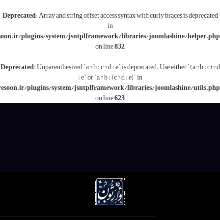
Deprecated
: Array and string offset access syntax with c
in
/www/wwwroot/varesoon.ir/plugins/system/jsntplframework/libraries/j
on line
832
Deprecated
: Unparenthesized `a ? b : c ? d : e` is deprecated.
: e` or `a ? b : (c ? d : e)` in
/www/wwwroot/varesoon.ir/plugins/system/jsntplframework/libraries/
on line
623