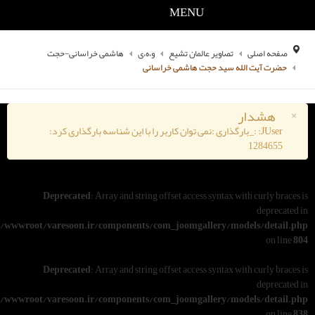
MENU
یر عالمان تشیع
و،ه،ی
هاشمی خراسانی-حجت
د حجت هاشمی خراسانی
گذاری :نمی توان کاربر را با این شناسه بارگذاری کرد:
Deprecated
: Array and string offset access syn
/www/wwwroot/varesoon.ir/components/com_joomgallery
Deprecated
: Array and string offset access syn
/www/wwwroot/varesoon.ir/components/com_joomgallery