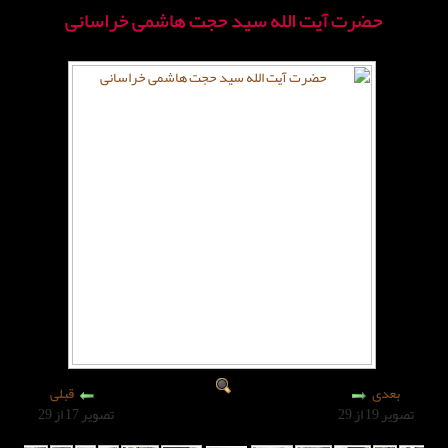
 الله سید حجت هاشمی خراسانی
قبلی
تصویر 17 از 29