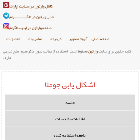
کانال وارثون در ســایت آپارات
کانال وارثون در تلگـــــــــــــرام
صفحه وارثون در اینیستاگرام
صلی
آلبوم تصاویر
درباره ما
تماس با ما
محصولات
وارثون
محفوظ است. استفاده از مطالب بدون ذکر منبع، منع شرعی
دارد.
اشکال یابی جوملا
جلسه
اطلاعات مشخصات
حافظه استفاده شده