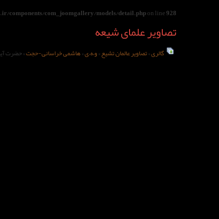
ir/components/com_joomgallery/models/detail.php
on line
928
تصاویر علمای شیعه
گالری
»
تصاویر عالمان تشیع
»
و،ه،ی
»
هاشمی خراسانی-حجت
» حضرت آیت