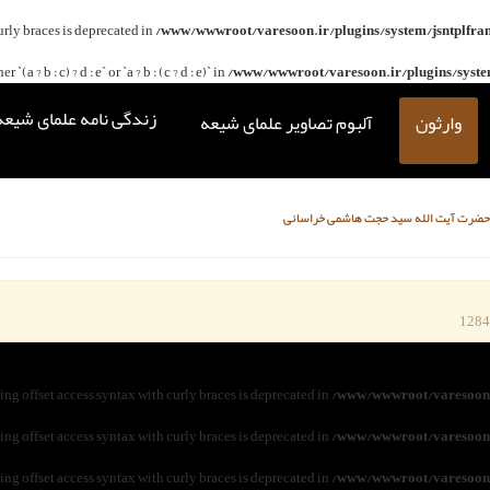
curly braces is deprecated in
/www/wwwroot/varesoon.ir/plugins/system/jsntplfra
(a ? b : c) ? d : e` or `a ? b : (c ? d : e)` in
/www/wwwroot/varesoon.ir/plugins/system
زندگی نامه علمای شیعه
وارثون
آلبوم تصاویر علمای شیعه
حضرت آیت الله سید حجت هاشمی خراسانی
ring offset access syntax with curly braces is deprecated in
/www/wwwroot/varesoon.
ring offset access syntax with curly braces is deprecated in
/www/wwwroot/varesoon.
ring offset access syntax with curly braces is deprecated in
/www/wwwroot/varesoon.