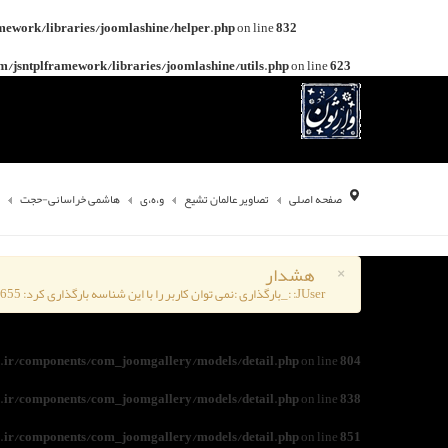
mework/libraries/joomlashine/helper.php
on line
832
/jsntplframework/libraries/joomlashine/utils.php
on line
623
صفحه اصلی
تصاویر عالمان تشیع
و،ه،ی
هاشمی خراسانی-حجت
×
هشدار
JUser: :_بارگذاری :نمی توان کاربر را با این شناسه بارگذاری کرد: 1284655
ir/components/com_joomgallery/models/detail.php
on line
804
ir/components/com_joomgallery/models/detail.php
on line
838
ir/components/com_joomgallery/models/detail.php
on line
851