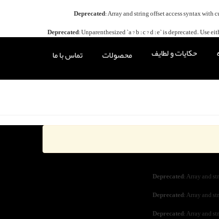
Deprecated
: Array and string offset access syntax with 
Deprecated
: Unparenthesized `a ? b : c ? d : e` is deprecated. Use either `
حکایات و لطایف
محصولات
تماس با ما
Deprecated
: Array and st
Deprecated
: Array and st
Deprecated
: Array and st