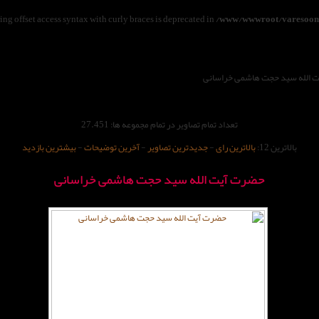
ring offset access syntax with curly braces is deprecated in
/www/wwwroot/varesoon.
 الله سید حجت هاشمی خراسانی
تعداد تمام تصاویر در تمام مجموعه ها: 27.451
بالاترین 12:
بالاترین رای
-
جدیدترین تصاویر
-
آخرین توضیحات
-
بیشترین بازدید
حضرت آیت الله سید حجت هاشمی خراسانی