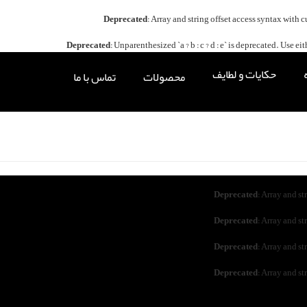
Deprecated
: Array and string offset access syntax with 
Deprecated
: Unparenthesized `a ? b : c ? d : e` is deprecated. Use either `
حکایات و لطایف
محصولات
تماس با ما
Deprecated
: Array and st
Deprecated
: Array and st
Deprecated
: Array and st
Deprecated
: Array and st