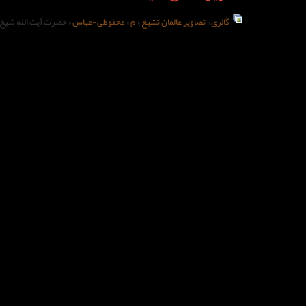
گالری
»
تصاویر عالمان تشیع
»
م
»
محفوظی-عباس
» حضرت آیت الله شیخ