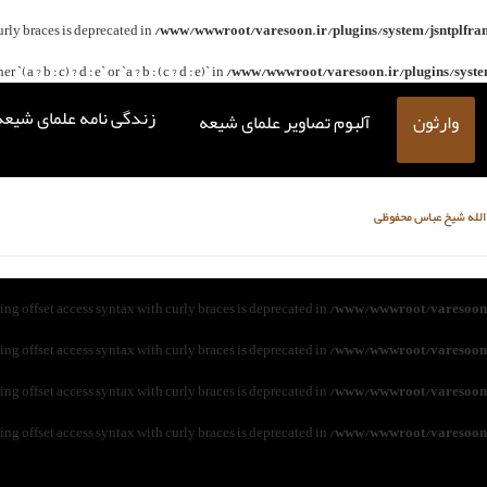
curly braces is deprecated in
/www/wwwroot/varesoon.ir/plugins/system/jsntplfra
(a ? b : c) ? d : e` or `a ? b : (c ? d : e)` in
/www/wwwroot/varesoon.ir/plugins/system
زندگی نامه علمای شیعه
وارثون
آلبوم تصاویر علمای شیعه
لله شیخ عباس محفوظی
ring offset access syntax with curly braces is deprecated in
/www/wwwroot/varesoon.
ring offset access syntax with curly braces is deprecated in
/www/wwwroot/varesoon.
ring offset access syntax with curly braces is deprecated in
/www/wwwroot/varesoon.
ring offset access syntax with curly braces is deprecated in
/www/wwwroot/varesoon.