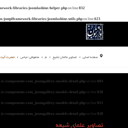
mework/libraries/joomlashine/helper.php
on line
832
/jsntplframework/libraries/joomlashine/utils.php
on line
623
صفحه اصلی
تصاویر عالمان تشیع
م
محفوظی-عباس
حضرت آیت ا
ir/components/com_joomgallery/models/detail.php
on line
804
ir/components/com_joomgallery/models/detail.php
on line
838
ir/components/com_joomgallery/models/detail.php
on line
851
ir/components/com_joomgallery/models/detail.php
on line
928
تصاویر علمای شیعه