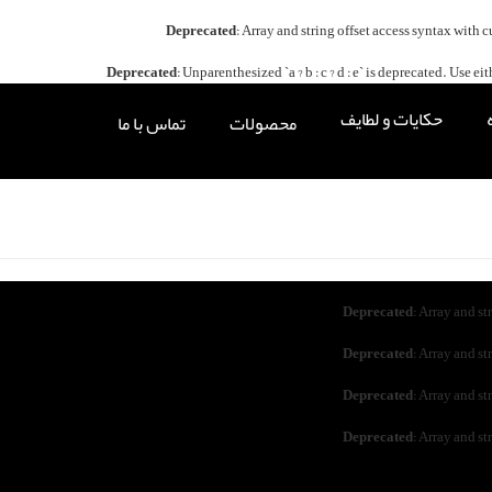
Deprecated
: Array and string offset access syntax with 
Deprecated
: Unparenthesized `a ? b : c ? d : e` is deprecated. Use either `
حکایات و لطایف
محصولات
تماس با ما
Deprecated
: Array and st
Deprecated
: Array and st
Deprecated
: Array and st
Deprecated
: Array and st