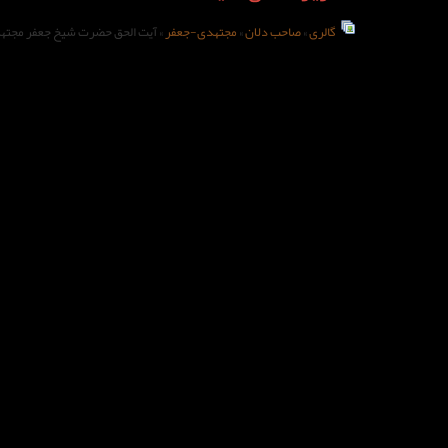
گالری
»
صاحب دلان
»
مجتهدی-جعفر
» آیت الحق حضرت شیخ جعفر مجته