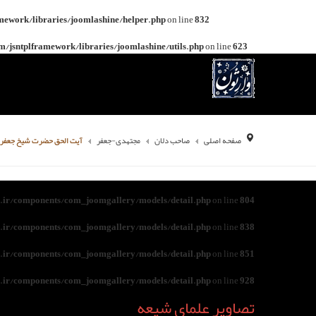
mework/libraries/joomlashine/helper.php
on line
832
/jsntplframework/libraries/joomlashine/utils.php
on line
623
صفحه اصلی
صاحب دلان
مجتهدی-جعفر
آیت الحق حضرت شیخ جعفر 
ir/components/com_joomgallery/models/detail.php
on line
804
ir/components/com_joomgallery/models/detail.php
on line
838
ir/components/com_joomgallery/models/detail.php
on line
851
ir/components/com_joomgallery/models/detail.php
on line
928
تصاویر علمای شیعه