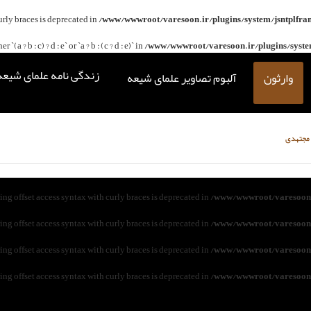
curly braces is deprecated in
/www/wwwroot/varesoon.ir/plugins/system/jsntplfra
(a ? b : c) ? d : e` or `a ? b : (c ? d : e)` in
/www/wwwroot/varesoon.ir/plugins/system
زندگی نامه علمای شیعه
وارثون
آلبوم تصاویر علمای شیعه
مجتهدی
ring offset access syntax with curly braces is deprecated in
/www/wwwroot/varesoon.
ring offset access syntax with curly braces is deprecated in
/www/wwwroot/varesoon.
ring offset access syntax with curly braces is deprecated in
/www/wwwroot/varesoon.
ring offset access syntax with curly braces is deprecated in
/www/wwwroot/varesoon.