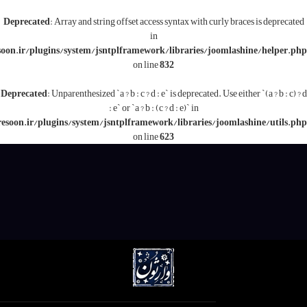
Deprecated
: Array and string offset access syntax with c
in
/www/wwwroot/varesoon.ir/plugins/system/jsntplframework/libraries/j
on line
832
Deprecated
: Unparenthesized `a ? b : c ? d : e` is deprecated.
: e` or `a ? b : (c ? d : e)` in
/www/wwwroot/varesoon.ir/plugins/system/jsntplframework/libraries/
on line
623