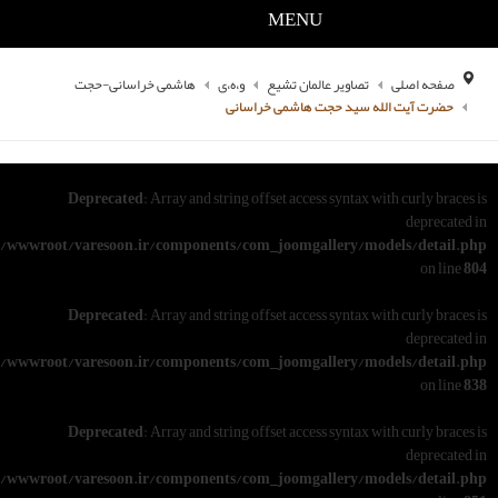
MENU
یر عالمان تشیع
و،ه،ی
هاشمی خراسانی-حجت
د حجت هاشمی خراسانی
Deprecated
: Array and string offset access syn
/www/wwwroot/varesoon.ir/components/com_joomgallery
Deprecated
: Array and string offset access syn
/www/wwwroot/varesoon.ir/components/com_joomgallery
Deprecated
: Array and string offset access syn
/www/wwwroot/varesoon.ir/components/com_joomgallery