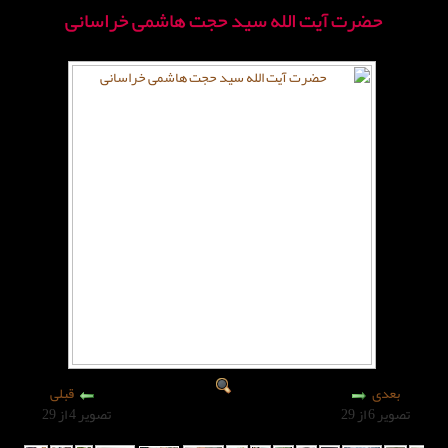
 الله سید حجت هاشمی خراسانی
قبلی
تصویر 4 از 29