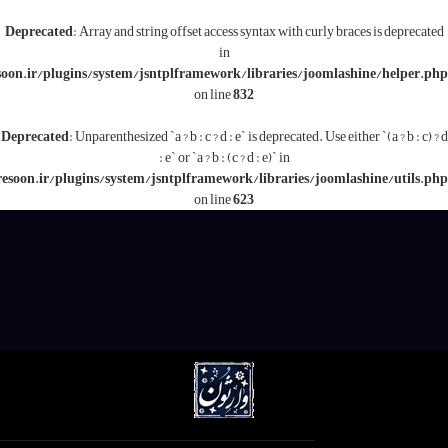
Deprecated
: Array and string offset access syntax with c
in
/www/wwwroot/varesoon.ir/plugins/system/jsntplframework/libraries/j
on line
832
Deprecated
: Unparenthesized `a ? b : c ? d : e` is deprecated.
: e` or `a ? b : (c ? d : e)` in
/www/wwwroot/varesoon.ir/plugins/system/jsntplframework/libraries/
on line
623