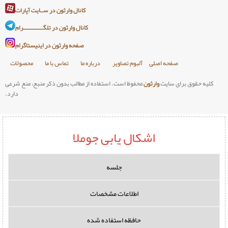
کانال وارثون در ســایت آپارات
کانال وارثون در تلگـــــــــــــرام
صفحه وارثون در اینیستاگرام
صلی
آلبوم تصاویر
درباره ما
تماس با ما
محصولات
وارثون
محفوظ است. استفاده از مطالب بدون ذکر منبع، منع شرعی
دارد.
اشکال یابی جوملا
جلسه
اطلاعات مشخصات
حافظه استفاده شده