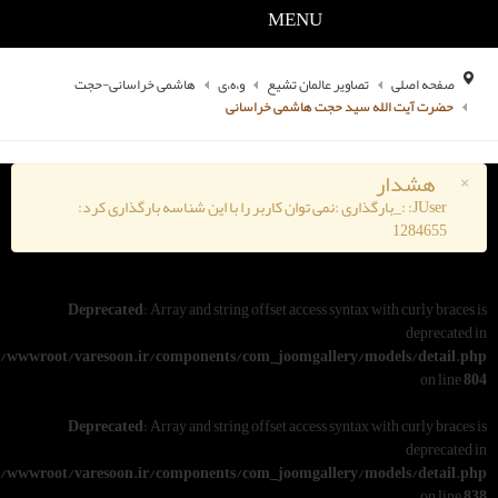
MENU
یر عالمان تشیع
و،ه،ی
هاشمی خراسانی-حجت
د حجت هاشمی خراسانی
گذاری :نمی توان کاربر را با این شناسه بارگذاری کرد:
Deprecated
: Array and string offset access syn
/www/wwwroot/varesoon.ir/components/com_joomgallery
Deprecated
: Array and string offset access syn
/www/wwwroot/varesoon.ir/components/com_joomgallery