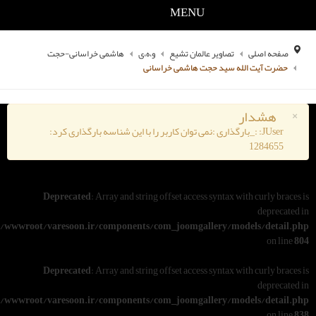
MENU
یر عالمان تشیع
و،ه،ی
هاشمی خراسانی-حجت
د حجت هاشمی خراسانی
گذاری :نمی توان کاربر را با این شناسه بارگذاری کرد:
Deprecated
: Array and string offset access syn
/www/wwwroot/varesoon.ir/components/com_joomgallery
Deprecated
: Array and string offset access syn
/www/wwwroot/varesoon.ir/components/com_joomgallery