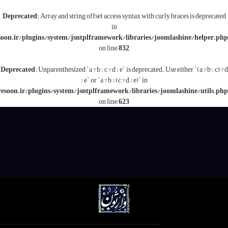
Deprecated
: Array and string offset access syntax with c
in
/www/wwwroot/varesoon.ir/plugins/system/jsntplframework/libraries/j
on line
832
Deprecated
: Unparenthesized `a ? b : c ? d : e` is deprecated.
: e` or `a ? b : (c ? d : e)` in
/www/wwwroot/varesoon.ir/plugins/system/jsntplframework/libraries/
on line
623