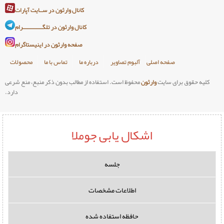
کانال وارثون در ســایت آپارات
کانال وارثون در تلگـــــــــــــرام
صفحه وارثون در اینیستاگرام
صلی
آلبوم تصاویر
درباره ما
تماس با ما
محصولات
وارثون
محفوظ است. استفاده از مطالب بدون ذکر منبع، منع شرعی
دارد.
اشکال یابی جوملا
جلسه
اطلاعات مشخصات
حافظه استفاده شده