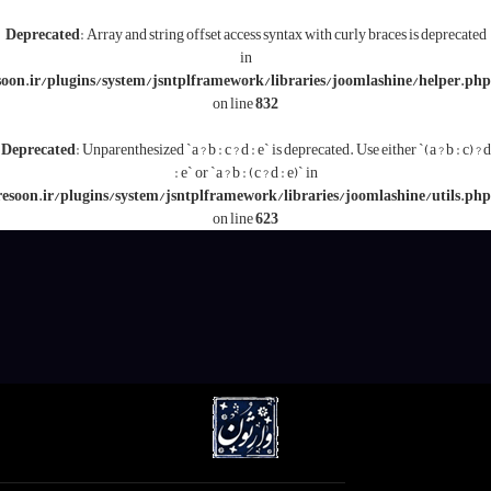
Deprecated
: Array and string offset access syntax with c
in
/www/wwwroot/varesoon.ir/plugins/system/jsntplframework/libraries/j
on line
832
Deprecated
: Unparenthesized `a ? b : c ? d : e` is deprecated.
: e` or `a ? b : (c ? d : e)` in
/www/wwwroot/varesoon.ir/plugins/system/jsntplframework/libraries/
on line
623