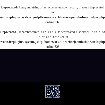
Deprecated
: Array and string offset access syntax with c
in
/www/wwwroot/varesoon.ir/plugins/system/jsntplframework/libraries/j
on line
832
Deprecated
: Unparenthesized `a ? b : c ? d : e` is deprecated.
: e` or `a ? b : (c ? d : e)` in
/www/wwwroot/varesoon.ir/plugins/system/jsntplframework/libraries/
on line
623