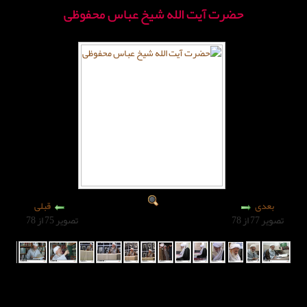
آیت الله شیخ عباس محفوظی
قبلی
تصویر 75 از 78