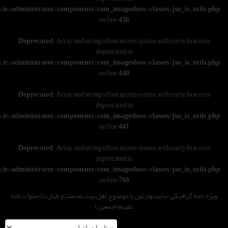
w/wwwroot/varesoon.ir/administrator/components/com_imageshow/classe
on line
436
Deprecated
: Array and string offset access syntax w
deprecated in
w/wwwroot/varesoon.ir/administrator/components/com_imageshow/classe
on line
440
Deprecated
: Array and string offset access syntax w
deprecated in
w/wwwroot/varesoon.ir/administrator/components/com_imageshow/classe
on line
441
Deprecated
: Array and string offset access syntax w
deprecated in
w/wwwroot/varesoon.ir/administrator/components/com_imageshow/classe
on line
768
یت وارثون با موضوع اهل بیت عصمت و طهارت(صلوات الله
علیهم اجمعین)