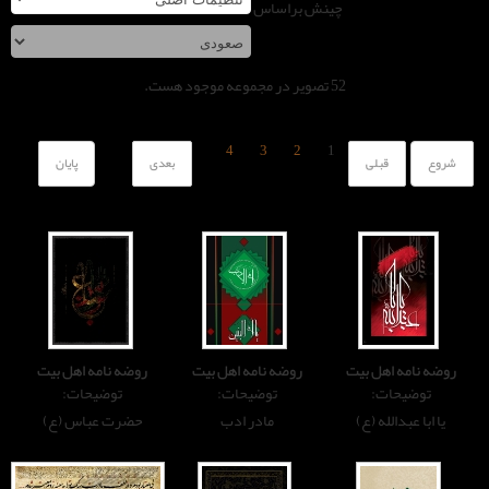
چینش براساس
صویر در مجموعه موجود هست.
4
3
2
1
بعدی
پایان
روضه نامه اهل بیت
روضه نامه اهل بیت
توضیحات:
توضیحات:
مادر ادب
حضرت عباس (ع)