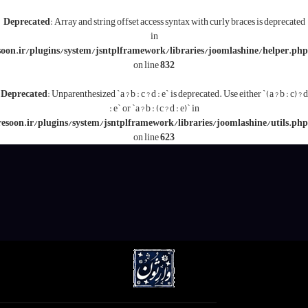
Deprecated
: Array and string offset access syntax with c
in
/www/wwwroot/varesoon.ir/plugins/system/jsntplframework/libraries/j
on line
832
Deprecated
: Unparenthesized `a ? b : c ? d : e` is deprecated.
: e` or `a ? b : (c ? d : e)` in
/www/wwwroot/varesoon.ir/plugins/system/jsntplframework/libraries/
on line
623