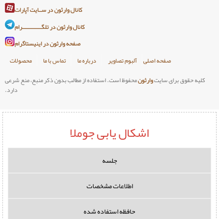
کانال وارثون در ســایت آپارات
کانال وارثون در تلگـــــــــــــرام
صفحه وارثون در اینیستاگرام
صلی
آلبوم تصاویر
درباره ما
تماس با ما
محصولات
وارثون
محفوظ است. استفاده از مطالب بدون ذکر منبع، منع شرعی
دارد.
اشکال یابی جوملا
جلسه
اطلاعات مشخصات
حافظه استفاده شده