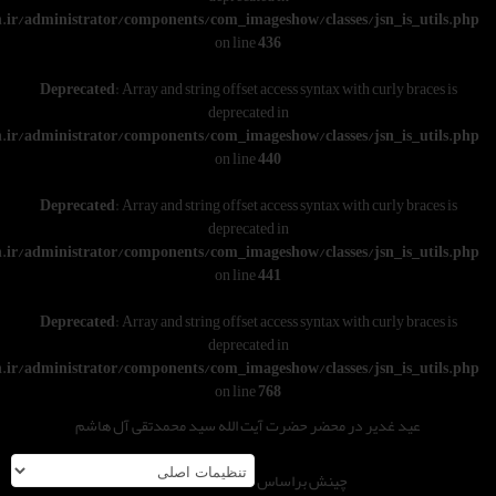
w/wwwroot/varesoon.ir/administrator/components/com_imageshow/classe
on line
436
Deprecated
: Array and string offset access syntax w
deprecated in
w/wwwroot/varesoon.ir/administrator/components/com_imageshow/classe
on line
440
Deprecated
: Array and string offset access syntax w
deprecated in
w/wwwroot/varesoon.ir/administrator/components/com_imageshow/classe
on line
441
Deprecated
: Array and string offset access syntax w
deprecated in
w/wwwroot/varesoon.ir/administrator/components/com_imageshow/classe
on line
768
 محضر حضرت آیت الله سید محمدتقی آل هاشم
چینش براساس