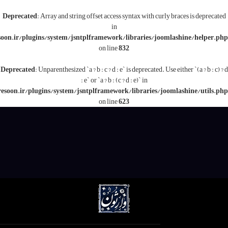
Deprecated
: Array and string offset access syntax with c
in
/www/wwwroot/varesoon.ir/plugins/system/jsntplframework/libraries/j
on line
832
Deprecated
: Unparenthesized `a ? b : c ? d : e` is deprecated.
: e` or `a ? b : (c ? d : e)` in
/www/wwwroot/varesoon.ir/plugins/system/jsntplframework/libraries/
on line
623