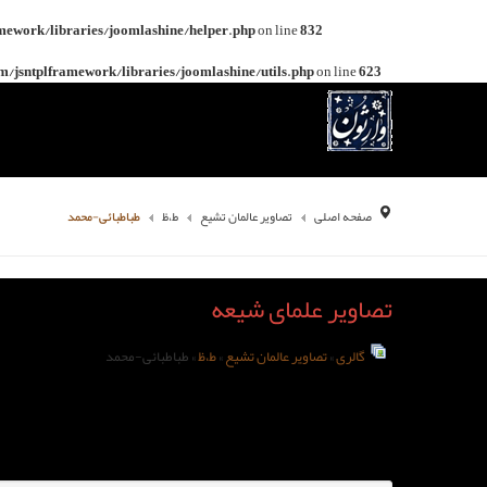
mework/libraries/joomlashine/helper.php
on line
832
/jsntplframework/libraries/joomlashine/utils.php
on line
623
صفحه اصلی
تصاویر عالمان تشیع
ط،ظ
طباطبائی-محمد
تصاویر علمای شیعه
گالری
»
تصاویر عالمان تشیع
»
ط،ظ
» طباطبائی-محمد