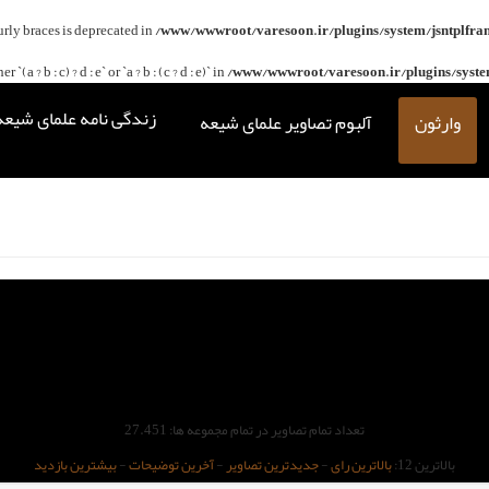
curly braces is deprecated in
/www/wwwroot/varesoon.ir/plugins/system/jsntplfra
(a ? b : c) ? d : e` or `a ? b : (c ? d : e)` in
/www/wwwroot/varesoon.ir/plugins/system
زندگی نامه علمای شیعه
وارثون
آلبوم تصاویر علمای شیعه
تعداد تمام تصاویر در تمام مجموعه ها: 27.451
بالاترین 12:
بالاترین رای
-
جدیدترین تصاویر
-
آخرین توضیحات
-
بیشترین بازدید