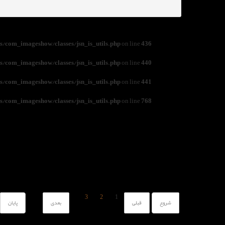
/com_imageshow/classes/jsn_is_utils.php
on line
436
/com_imageshow/classes/jsn_is_utils.php
on line
440
/com_imageshow/classes/jsn_is_utils.php
on line
441
/com_imageshow/classes/jsn_is_utils.php
on line
768
3
2
1
شروع
قبلی
بعدی
پایان