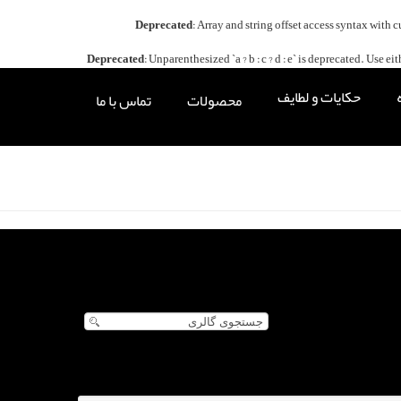
Deprecated
: Array and string offset access syntax with 
Deprecated
: Unparenthesized `a ? b : c ? d : e` is deprecated. Use either `
حکایات و لطایف
محصولات
تماس با ما