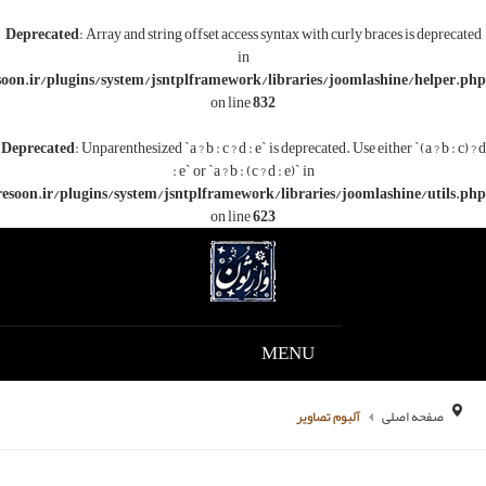
Deprecated
: Array and string offset access syntax with c
in
/www/wwwroot/varesoon.ir/plugins/system/jsntplframework/libraries/j
on line
832
Deprecated
: Unparenthesized `a ? b : c ? d : e` is deprecated.
: e` or `a ? b : (c ? d : e)` in
/www/wwwroot/varesoon.ir/plugins/system/jsntplframework/libraries/
on line
623
MENU
م تصاویر