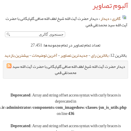
ر حضرت آیت الله شیخ لطف الله صافی گلپایگانی با حضرت
قمی
مام تصاویر در تمام مجموعه ها: 27.451
-
جدیدترین تصاویر
-
آخرین توضیحات
-
بیشترین بازدید
شیخ لطف الله صافی گلپایگانی با حضرت آیت الله سید
محمدتقی قمی
Deprecated
: Array and string offset access syntax w
deprecated in
w/wwwroot/varesoon.ir/administrator/components/com_imageshow/classe
on line
436
Deprecated
: Array and string offset access syntax w