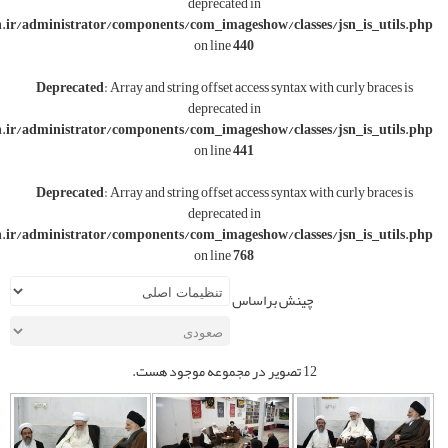
deprecated in
w/wwwroot/varesoon.ir/administrator/components/com_imageshow/classe
on line
440
Deprecated
: Array and string offset access syntax w
deprecated in
w/wwwroot/varesoon.ir/administrator/components/com_imageshow/classe
on line
441
Deprecated
: Array and string offset access syntax w
deprecated in
w/wwwroot/varesoon.ir/administrator/components/com_imageshow/classe
on line
768
چینش براساس
صویر در مجموعه موجود هست.