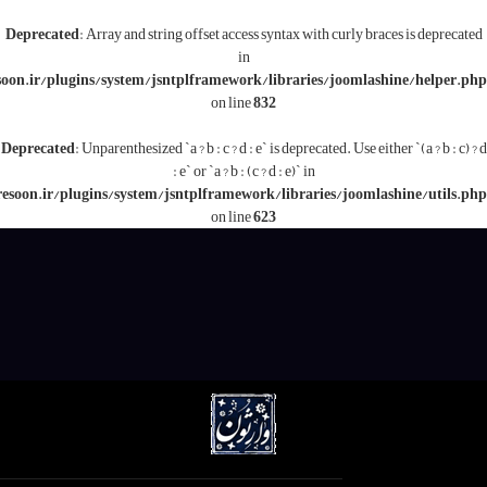
Deprecated
: Array and string offset access syntax with c
in
/www/wwwroot/varesoon.ir/plugins/system/jsntplframework/libraries/j
on line
832
Deprecated
: Unparenthesized `a ? b : c ? d : e` is deprecated.
: e` or `a ? b : (c ? d : e)` in
/www/wwwroot/varesoon.ir/plugins/system/jsntplframework/libraries/
on line
623