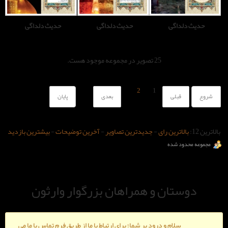
حدیث دلداگی
حدیث دلداگی
صویر در مجموعه موجود هست.
2
1
بعدی
پایان
-
جدیدترین تصاویر
-
آخرین توضیحات
-
بیشترین بازدید
و همراهان بزرگوار وارثون
ود بر شما؛ برای ارتباط با ما از طریق فرم تماس با ما می