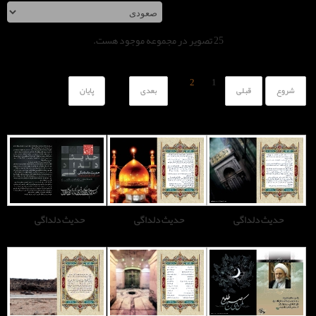
صویر در مجموعه موجود هست.
2
1
بعدی
پایان
حدیث دلداگی
حدیث دلداگی