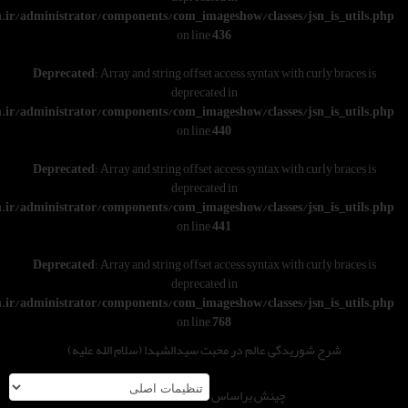
w/wwwroot/varesoon.ir/administrator/components/com_imageshow/classe
on line
436
Deprecated
: Array and string offset access syntax w
deprecated in
w/wwwroot/varesoon.ir/administrator/components/com_imageshow/classe
on line
440
Deprecated
: Array and string offset access syntax w
deprecated in
w/wwwroot/varesoon.ir/administrator/components/com_imageshow/classe
on line
441
Deprecated
: Array and string offset access syntax w
deprecated in
w/wwwroot/varesoon.ir/administrator/components/com_imageshow/classe
on line
768
 عالم در محبت سیدالشهدا (سلام الله علیه)
چینش براساس