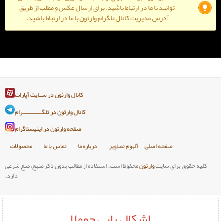
ا ما در ارتباط باشید. برای ارسال عکس و مطلب از طریق
دیریت کانال تلگرام وارثون با ما در ارتباط باشید.
کانال وارثون در ســایت آپارات
کانال وارثون در تلگـــــــــــــرام
صفحه وارثون در اینیستاگرام
صلی
آلبوم تصاویر
درباره ما
تماس با ما
محصولات
وارثون
محفوظ است. استفاده از مطالب بدون ذکر منبع، منع شرعی
دارد.
اشکال یابی جوملا