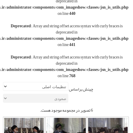
deprecated in
w/wwwroot/varesoon.ir/administrator/components/com_imageshow/classe
on line
440
Deprecated
: Array and string offset access syntax w
deprecated in
w/wwwroot/varesoon.ir/administrator/components/com_imageshow/classe
on line
441
Deprecated
: Array and string offset access syntax w
deprecated in
w/wwwroot/varesoon.ir/administrator/components/com_imageshow/classe
on line
768
چینش براساس
6 تصویر در مجموعه موجود هست.