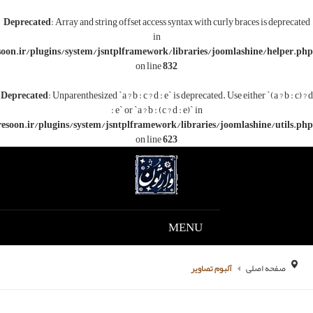
Deprecated
: Array and string offset access syntax with c
in
/www/wwwroot/varesoon.ir/plugins/system/jsntplframework/libraries/j
on line
832
Deprecated
: Unparenthesized `a ? b : c ? d : e` is deprecated.
: e` or `a ? b : (c ? d : e)` in
/www/wwwroot/varesoon.ir/plugins/system/jsntplframework/libraries/
on line
623
MENU
م تصاویر