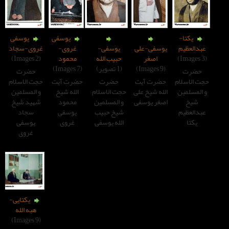
یوسفی
یوسفی
سفی-علی
یوسفی-
غروی-
غروی-سجاد
اصغر
حبیب الله
محمود
(2 Images)
(1 تصویر)
(7 Images)
حضرت
رت آیت
حضرت
حضرت آیت
حجت الاسلام
ه شیخ علی
حجت الاسلام
الله شیخ
و المسلمین
غر یوسفی
و المسلمین
محمود
شهید شیخ
شیخ حبیب
یوسفی
سجاد
الله یوسفی
غروی
یوسفی
غروی
یکتایی-
هبه الله
(9 Images)