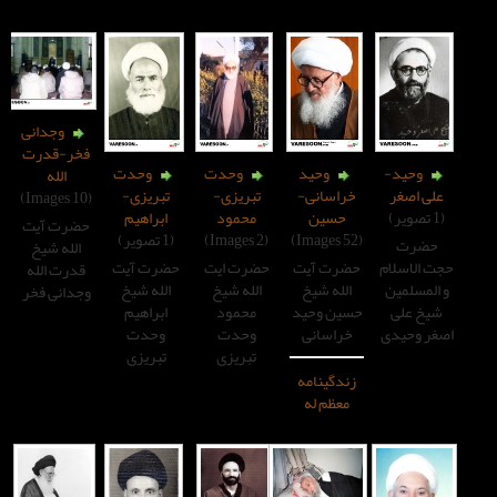
وجدانی
فخر-قدرت
وحید
وحدت
وحدت
الله
راسانی-
تبریزی-
تبریزی-
(10 Images)
حسین
محمود
ابراهیم
حضرت آیت
(2 Images)
(1 تصویر)
الله شیخ
رت آیت
حضرت ایت
حضرت آیت
قدرت الله
لله شیخ
الله شیخ
الله شیخ
وجدانی فخر
ین وحید
محمود
ابراهیم
راسانی
وحدت
وحدت
تبریزی
تبریزی
دگینامه
عظم له