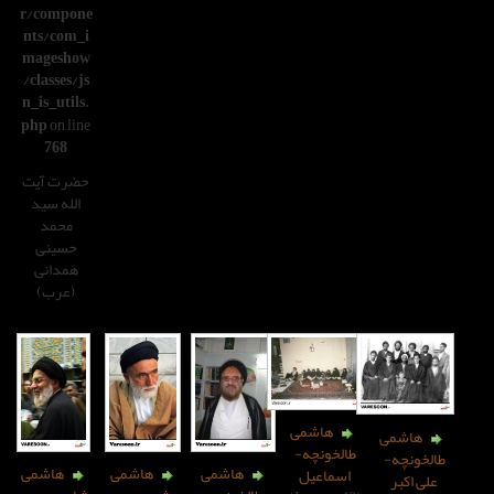
r/compone
nts/com_i
mageshow
/classes/js
n_is_utils.
php
on line
768
حضرت آیت
الله سید
محمد
حسینی
همدانی
(عرب)
هاشمی
لخونچه-
هاشمی
هاشمی
هاشمی
سماعیل