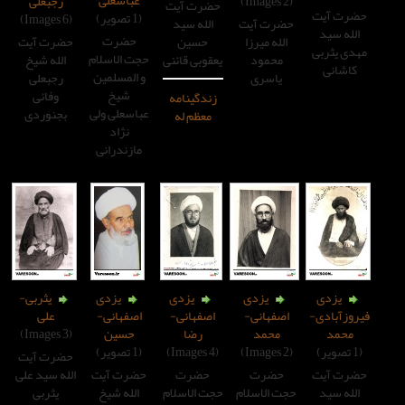
رجبعلی
حضرت آیت
(1 تصویر)
(6 Images)
الله سید
رت آیت
حضرت
حسین
لله میرزا
حضرت آیت
حجت الاسلام
یعقوبی قائنی
محمود
الله شیخ
و المسلمین
یاسری
رجبعلی
شیخ
وفائی
زندگینامه
عباسعلی ولی
بجنوردی
معظم له
نژاد
مازندرانی
یزدی
یزدی
یزدی
یثربی-
صفهانی-
اصفهانی-
اصفهانی-
علی
محمد
رضا
حسین
(3 Images)
(4 Images)
(1 تصویر)
حضرت آیت
حضرت
حضرت
حضرت آیت
الله سید علی
 الاسلام
حجت الاسلام
الله شیخ
یثربی