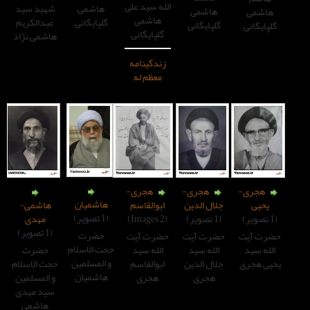
الله سید علی
شهید سید
هاشمی
هاشمی
هاشمی
عبدالکریم
گلپایگانی
لپایگانی
گلپایگانی
هاشمی نژاد
زندگینامه
معظم له
هجری-
هجری-
هاشمیان
ال الدین
ابوالقاسم
هاشمی-
(1 تصویر)
(2 Images)
مهدی
(1 تصویر)
حضرت
رت آیت
حضرت آیت
حجت الاسلام
لله سید
الله سید
حضرت
و المسلمین
ال الدین
ابوالقاسم
حجت الاسلام
هاشمیان
هجری
هجری
و المسلمین
سید مهدی
هاشمی