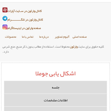
کانال وارثون در ســایت آپارات
کانال وارثون در تلگـــــــــــــرام
صفحه وارثون در اینیستاگرام
صلی
آلبوم تصاویر
درباره ما
تماس با ما
محصولات
وارثون
محفوظ است. استفاده از مطالب بدون ذکر منبع، منع شرعی
دارد.
اشکال یابی جوملا
جلسه
اطلاعات مشخصات