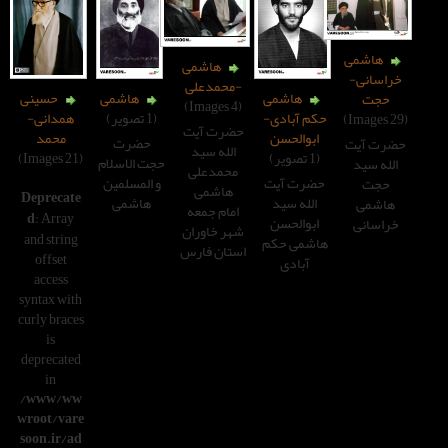
هاشمی
-محمدعلی
هاشمی
هاشمی
حسینی
(4 Images)
م آبادی-
(1 تصویر)
همدانی-
حضرت آیت
بوالحسن
محمد
حضرت
الله سید
(21 Images)
حجت الاسلام
محمدعلی
رت آیت
و المسلمین
هاشمی
Deprecate
لله سید
هاشمی
امام جمعه
d
: Array
بوالحسن
شهر خاوران
and string
شمی حکم
استان فارس
offset
آبادی
access
syntax with
curly braces
is
deprecated
in
/www/ww
wroot/vare
soon.ir/ad