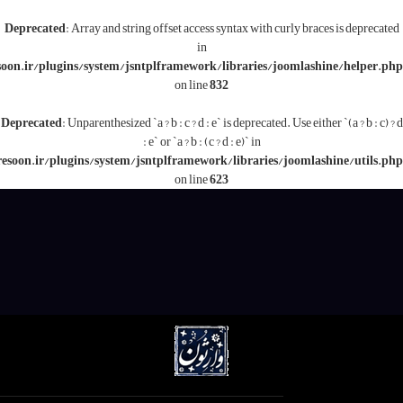
Deprecated
: Array and string offset access syntax with c
in
/www/wwwroot/varesoon.ir/plugins/system/jsntplframework/libraries/j
on line
832
Deprecated
: Unparenthesized `a ? b : c ? d : e` is deprecated.
: e` or `a ? b : (c ? d : e)` in
/www/wwwroot/varesoon.ir/plugins/system/jsntplframework/libraries/
on line
623