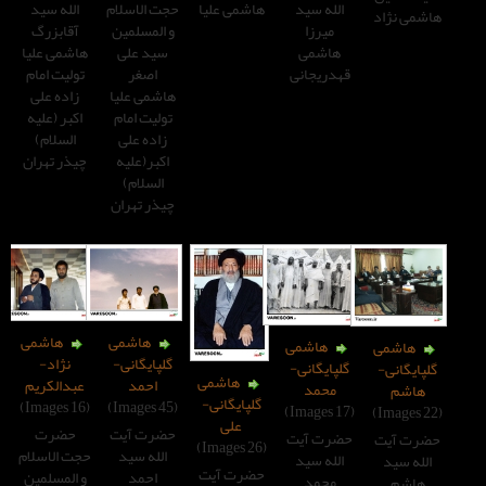
لله سید
حجت الاسلام
الله سید
هاشمی علیا
میرزا
و المسلمین
آقابزرگ
هاشمی
سید علی
هاشمی علیا
دریجانی
اصغر
تولیت امام
هاشمی علیا
زاده علی
تولیت امام
اکبر (علیه
زاده علی
السلام)
اکبر(علیه
چیذر تهران
السلام)
چیذر تهران
هاشمی
هاشمی
هاشمی
نژاد-
گلپایگانی-
پایگانی-
هاشمی
عبدالکریم
احمد
محمد
گلپایگانی-
(16 Images)
(45 Images)
علی
حضرت
حضرت آیت
رت آیت
(26 Images)
حجت الاسلام
الله سید
لله سید
حضرت آیت
و المسلمین
احمد
محمد