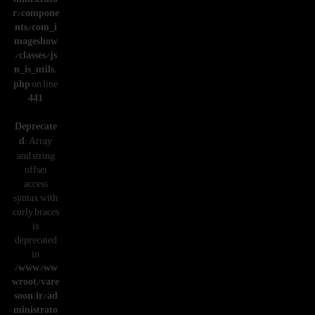
r/compone
nts/com_i
mageshow
/classes/js
n_is_utils.
php
on line
441
Deprecate
d
: Array
and string
offset
access
syntax with
curly braces
is
deprecated
in
/www/ww
wroot/vare
soon.ir/ad
ministrato