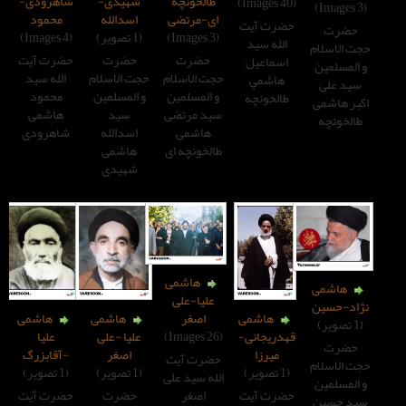
طالخونچه
شهیدی-
شاهرودی-
ای-مرتضی
اسدالله
محمود
رت آیت
(3 Images)
(1 تصویر)
(4 Images)
لله سید
حضرت
حضرت
حضرت آیت
سماعیل
حجت الاسلام
حجت الاسلام
الله سید
هاشمي
و المسلمین
و المسلمین
محمود
الخونچه
سید مرتضی
سید
هاشمی
هاشمی
اسدالله
شاهرودی
طالخونچه ای
هاشمی
شهیدی
هاشمی
علیا-علی
هاشمی
هاشمی
هاشمی
اصغر
دریجانی-
علیا -علی
علیا
(26 Images)
میرزا
اصغر
-آقابزرگ
حضرت آیت
(1 تصویر)
(1 تصویر)
الله سید علی
رت آیت
حضرت
حضرت آیت
اصغر