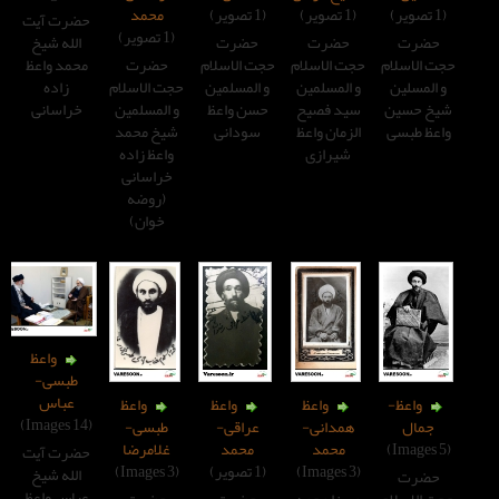
(1 تصویر)
محمد
حضرت آیت
(1 تصویر)
الله شیخ
حضرت
حضرت
محمد واعظ
 الاسلام
حجت الاسلام
حضرت
زاده
المسلمین
و المسلمین
حجت الاسلام
خراسانی
د فصیح
حسن واعظ
و المسلمین
زمان واعظ
سودانی
شیخ محمد
یرازی
واعظ زاده
خراسانی
(روضه
خوان)
واعظ
طبسی-
عباس
واعظ
واعظ
واعظ
(14 Images)
مدانی-
عراقی-
طبسی-
محمد
محمد
غلامرضا
حضرت آیت
(1 تصویر)
(3 Images)
الله شیخ
عباس واعظ
رزا محمد
حضرت
حضرت