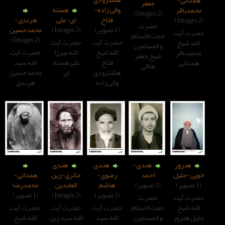
جعفر
والی زاده-
هسته
فتاح
ای-علی
هرندی-
حضرت
(1 تصویر)
(3 Images)
محمدحسین
 الاسلام
(2 Images)
حضرت آیت
حضرت آیت
المسلمین
الله شیخ
الله میرزا
حضرت آیت
یخ جعفر
فتاح
علی هسته
الله سید
هلالی
هشترودی
ای
محمدحسین
والی زاده
هرندی
هندی-
هندی
هندی
احمد
رضوی-
حائری-زین
همدانی-
هاشم
العابدین
محمدرضا
(1 تصویر)
(2 Images)
(1 تصویر)
حضرت
 الاسلام
حضرت آیت
حضرت آیت
حضرت آیت
المسلمین
الله سید
الله سید زین
الله شیخ