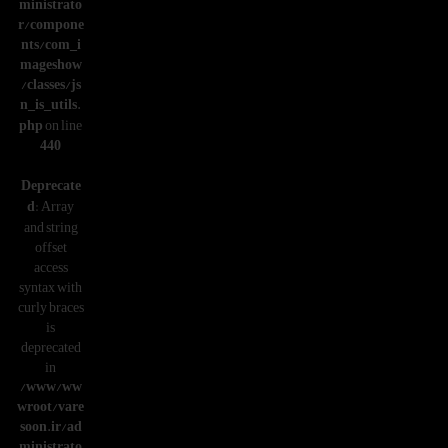
ministrato
r/compone
nts/com_i
mageshow
/classes/js
n_is_utils.
php
on line
440
Deprecate
d
: Array
and string
offset
access
syntax with
curly braces
is
deprecated
in
/www/ww
wroot/vare
soon.ir/ad
ministrato