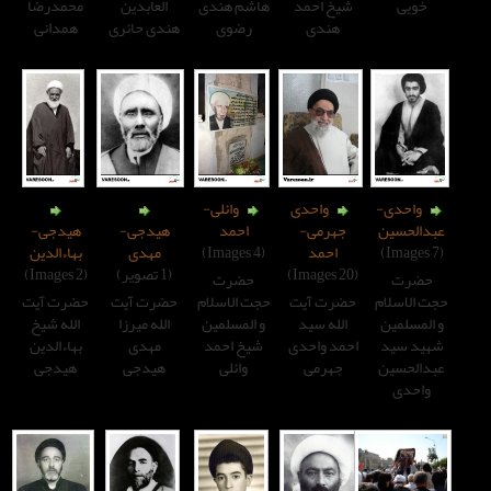
یخ احمد
هاشم هندی
العابدین
محمدرضا
هندی
رضوی
هندی حائری
همدانی
واحدی
وائلی-
هرمی-
احمد
هیدجی-
هیدجی-
احمد
(4 Images)
مهدی
بهاءالدین
(1 تصویر)
(2 Images)
حضرت
رت آیت
حجت الاسلام
حضرت آیت
حضرت آیت
لله سید
و المسلمین
الله میرزا
الله شیخ
مد واحدی
شیخ احمد
مهدی
بهاءالدین
جهرمی
وائلی
هیدجی
هیدجی