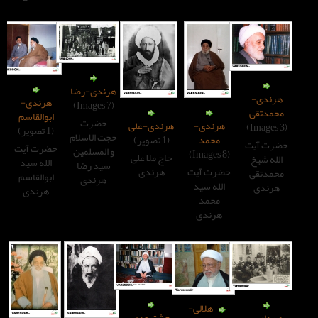
هرندی-رضا
هرندی-
(7 Images)
ابوالقاسم
حضرت
رندی-
هرندی-علی
(1 تصویر)
حجت الاسلام
محمد
(1 تصویر)
حضرت آیت
و المسلمین
حاج ملا علی
الله سید
سید رضا
رت آیت
هرندی
ابوالقاسم
هرندی
لله سید
هرندی
محمد
هرندی
هلالی-
هشترودی