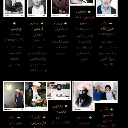
وشنوه
قمی-قوام
الدین
وزیری
وردی
(1 تصویر)
کاظمی-
وحیدی-
مهدی
محمد
رت آیت
حضرت
(1 تصویر)
(95 Images)
لله میرزا
حجت الاسلام
ام الدین
و المسلمین
حضرت
حضرت آیت
شنوه ای
وزیری
حجت الاسلام
الله سید
قمی
و المسلمین
محمد
سید مهدی
وحیدی
وردی کاظمی
يعقوبي
قائني-
ولی نژاد
حسين
یاسری-
وفائی
مازندرانی-
(28 Images)
محمود
بجنوردی-
عباسعلی