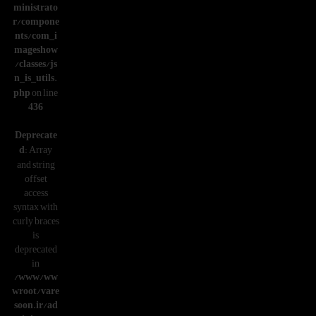
ministrato
r/compone
nts/com_i
mageshow
/classes/js
n_is_utils.
php
on line
436
Deprecate
d
: Array
and string
offset
access
syntax with
curly braces
is
deprecated
in
/www/ww
wroot/vare
soon.ir/ad