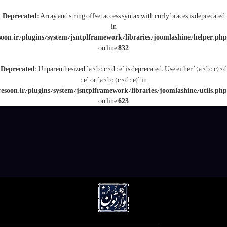
Deprecated
: Array and string offset access syntax with c
in
/www/wwwroot/varesoon.ir/plugins/system/jsntplframework/libraries/j
on line
832
Deprecated
: Unparenthesized `a ? b : c ? d : e` is deprecated.
: e` or `a ? b : (c ? d : e)` in
/www/wwwroot/varesoon.ir/plugins/system/jsntplframework/libraries/
on line
623