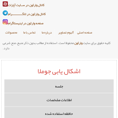
کانال وارثون در ســایت آپارات
کانال وارثون در تلگـــــــــــــرام
صفحه وارثون در اینیستاگرام
صلی
آلبوم تصاویر
درباره ما
تماس با ما
محصولات
وارثون
محفوظ است. استفاده از مطالب بدون ذکر منبع، منع شرعی
دارد.
اشکال یابی جوملا
جلسه
اطلاعات مشخصات
حافظه استفاده شده