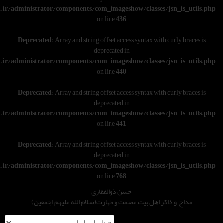
w/wwwroot/varesoon.ir/administrator/components/com_imageshow/classe
on line
436
Deprecated
: Array and string offset access syntax w
deprecated in
w/wwwroot/varesoon.ir/administrator/components/com_imageshow/classe
on line
440
Deprecated
: Array and string offset access syntax w
deprecated in
w/wwwroot/varesoon.ir/administrator/components/com_imageshow/classe
on line
441
Deprecated
: Array and string offset access syntax w
deprecated in
w/wwwroot/varesoon.ir/administrator/components/com_imageshow/classe
on line
768
حسن ذوالفقاری
هل بیت عصمت و طهارت(سلام الله علیهم اجمعین)