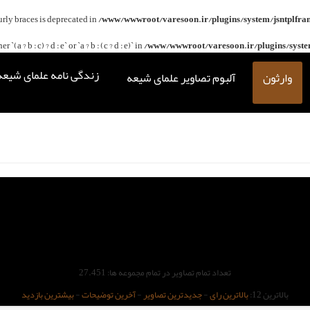
curly braces is deprecated in
/www/wwwroot/varesoon.ir/plugins/system/jsntplfra
(a ? b : c) ? d : e` or `a ? b : (c ? d : e)` in
/www/wwwroot/varesoon.ir/plugins/system
زندگی نامه علمای شیعه
وارثون
آلبوم تصاویر علمای شیعه
تعداد تمام تصاویر در تمام مجموعه ها: 27.451
بالاترین 12:
بالاترین رای
-
جدیدترین تصاویر
-
آخرین توضیحات
-
بیشترین بازدید