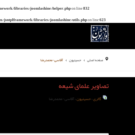
mework/libraries/joomlashine/helper.php
on line
832
/jsntplframework/libraries/joomlashine/utils.php
on line
623
صفحه اصلی
حسینیون
آقاسی-محمدرضا
تصاویر علمای شیعه
گالری
»
حسینیون
» آقاسی-محمدرضا