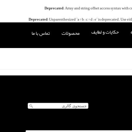
Deprecated
: Array and string offset access syntax with 
Deprecated
: Unparenthesized `a ? b : c ? d : e` is deprecated. Use either `
حکایات و لطایف
محصولات
تماس با ما