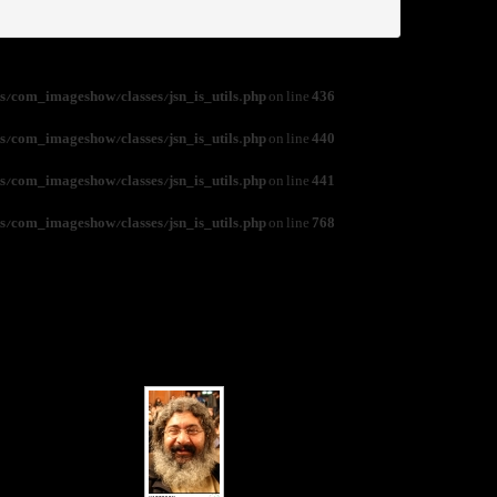
/com_imageshow/classes/jsn_is_utils.php
on line
436
/com_imageshow/classes/jsn_is_utils.php
on line
440
/com_imageshow/classes/jsn_is_utils.php
on line
441
/com_imageshow/classes/jsn_is_utils.php
on line
768