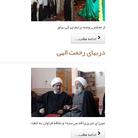
از مجلس روضه برايم تبركى بياور
ادامه مطلب...
درب‏هاى رحمت الهى
ميرزاى تبريزى‏(قدس سره) و علاقه فراوان به خطباء
ادامه مطلب...