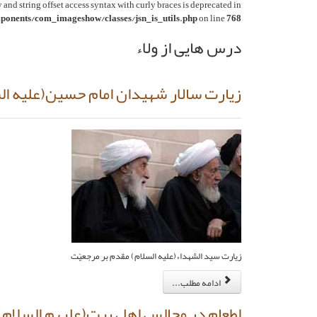
y and string offset access syntax with curly braces is deprecated in
onents/com_imageshow/classes/jsn_is_utils.php
on line
768
درس هایی از ولاء
زيارت سالار شهيدان امام حسين‏(عليه ال
زيارت سيد الشهداء(عليه السلام) مقدم بر مرجعيّت
ادامه مطلب...
اطعام در مجالس اهل بيت‏(عليهم السلام)