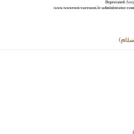
Deprecated
: Arra
/www/wwwroot/varesoon.ir/administrator/comp
سلام)