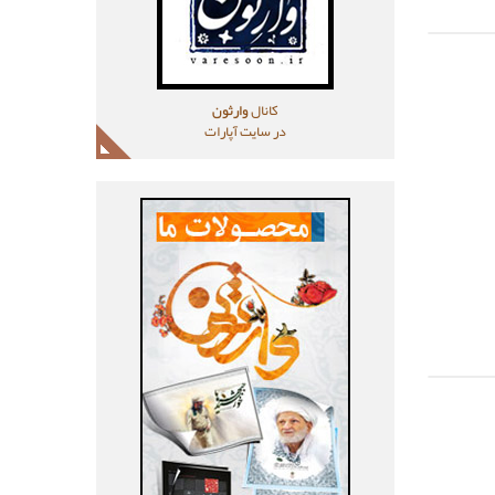
کانال
وارثون
در سایت آپارات