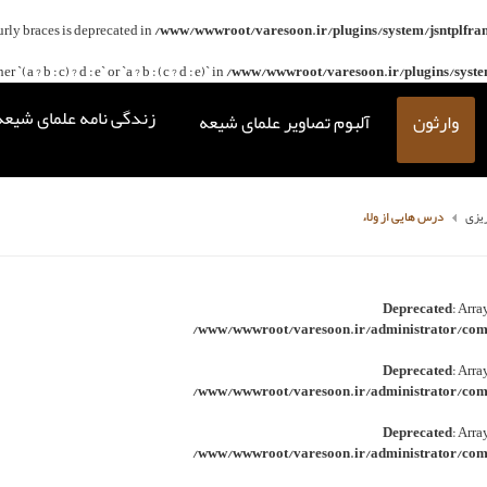
curly braces is deprecated in
/www/wwwroot/varesoon.ir/plugins/system/jsntplfra
(a ? b : c) ? d : e` or `a ? b : (c ? d : e)` in
/www/wwwroot/varesoon.ir/plugins/system
زندگی نامه علمای شیعه
وارثون
آلبوم تصاویر علمای شیعه
ریزی
درس هایی از ولاء
Deprecated
: Arra
/www/wwwroot/varesoon.ir/administrator/comp
Deprecated
: Arra
/www/wwwroot/varesoon.ir/administrator/comp
Deprecated
: Arra
/www/wwwroot/varesoon.ir/administrator/comp