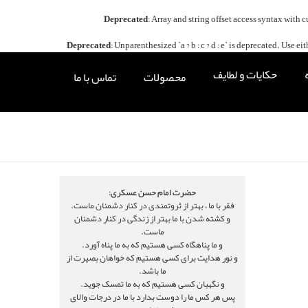
Deprecated
: Array and string offset access syntax with 
Deprecated
: Unparenthesized `a ? b : c ? d : e` is deprecated. Use either `
حکایات و لطایف
محصولات
تماس با ما
حضرت امام حسن عسکری:
فقر با ما ، بهتر از ثروتمندی در کنار دشمنان ماست.
و کشته شدن با ما بهتر از زندگی در کنار دشمنان
ماست.
و ما پناهگاه کسی هستیم که به ما پناه آورد.
و نور هدایت برای کسی هستیم که خواهان بصیرت از
ما باشد.
و نگهبان کسی هستیم که به ما تمسک جوید.
پس هر کس ما را دوست بدارد با ما در درجات والای