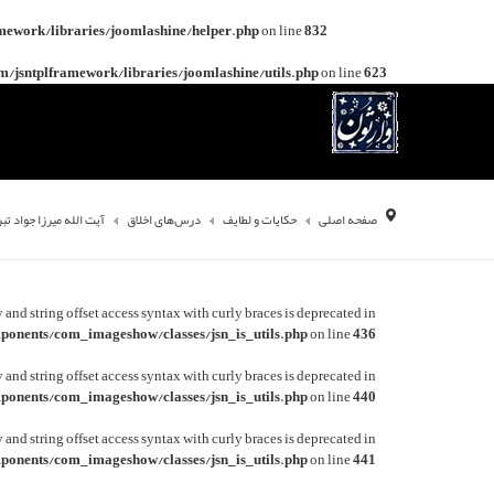
mework/libraries/joomlashine/helper.php
on line
832
/jsntplframework/libraries/joomlashine/utils.php
on line
623
صفحه اصلی
حکایات و لطایف
درس‌های اخلاق
آیت الله میرزا جواد تب
y and string offset access syntax with curly braces is deprecated in
onents/com_imageshow/classes/jsn_is_utils.php
on line
436
y and string offset access syntax with curly braces is deprecated in
onents/com_imageshow/classes/jsn_is_utils.php
on line
440
y and string offset access syntax with curly braces is deprecated in
onents/com_imageshow/classes/jsn_is_utils.php
on line
441