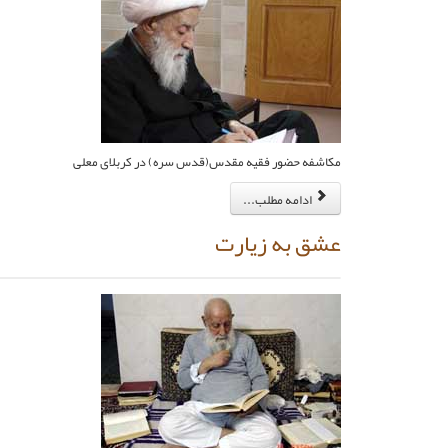
مكاشفه حضور فقيه مقدس‏(قدس سره) در كربلاى معلى
ادامه مطلب...
عشق به زيارت