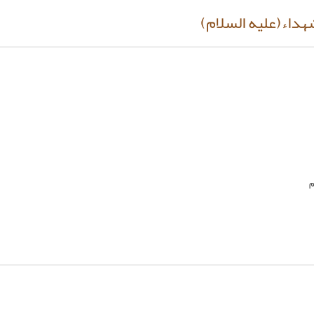
هداء(عليه السلام)
م