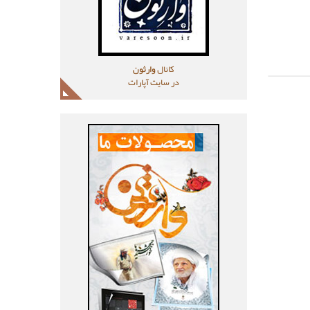
کانال
وارثون
در سایت آپارات