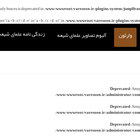
curly braces is deprecated in
/www/wwwroot/varesoon.ir/plugins/system/jsntplfra
(a ? b : c) ? d : e` or `a ? b : (c ? d : e)` in
/www/wwwroot/varesoon.ir/plugins/system
زندگی نامه علمای شیعه
وارثون
آلبوم تصاویر علمای شیعه
Deprecated
: Arra
/www/wwwroot/varesoon.ir/administrator/comp
Deprecated
: Arra
/www/wwwroot/varesoon.ir/administrator/comp
Deprecated
: Arra
/www/wwwroot/varesoon.ir/administrator/comp