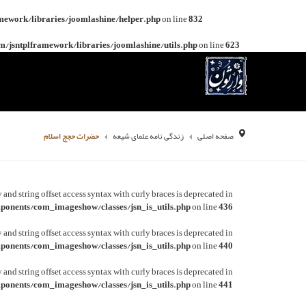
mework/libraries/joomlashine/helper.php
on line
832
/jsntplframework/libraries/joomlashine/utils.php
on line
623
صفحه اصلی
زندگی نامه علمای شیعه
حضرات حجج اسلام
y and string offset access syntax with curly braces is deprecated in
onents/com_imageshow/classes/jsn_is_utils.php
on line
436
y and string offset access syntax with curly braces is deprecated in
onents/com_imageshow/classes/jsn_is_utils.php
on line
440
y and string offset access syntax with curly braces is deprecated in
onents/com_imageshow/classes/jsn_is_utils.php
on line
441