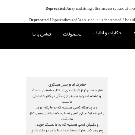
Deprecated
: Array and string offset access syntax with 
Deprecated
: Unparenthesized `a ? b : c ? d : e` is deprecated. Use either `
حکایات و لطایف
محصولات
تماس با ما
حضرت امام حسن عسکری:
فقر با ما ، بهتر از ثروتمندی در کنار دشمنان ماست.
و کشته شدن با ما بهتر از زندگی در کنار دشمنان
ماست.
و ما پناهگاه کسی هستیم که به ما پناه آورد.
و نور هدایت برای کسی هستیم که خواهان بصیرت از
ما باشد.
و نگهبان کسی هستیم که به ما تمسک جوید.
پس هر کس ما را دوست بدارد با ما در درجات والای