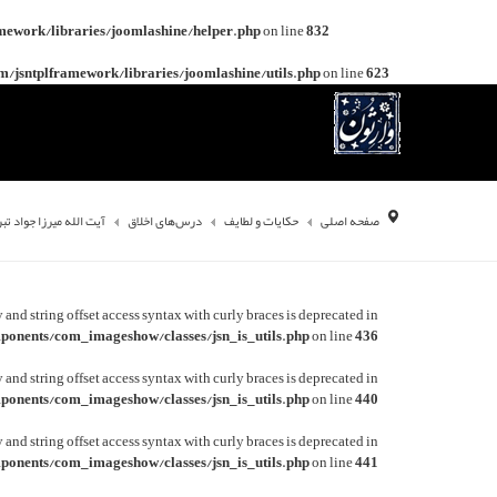
mework/libraries/joomlashine/helper.php
on line
832
/jsntplframework/libraries/joomlashine/utils.php
on line
623
صفحه اصلی
حکایات و لطایف
درس‌های اخلاق
آیت الله میرزا جواد تب
y and string offset access syntax with curly braces is deprecated in
onents/com_imageshow/classes/jsn_is_utils.php
on line
436
y and string offset access syntax with curly braces is deprecated in
onents/com_imageshow/classes/jsn_is_utils.php
on line
440
y and string offset access syntax with curly braces is deprecated in
onents/com_imageshow/classes/jsn_is_utils.php
on line
441