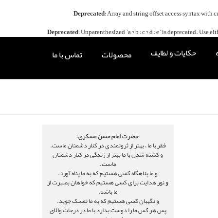
Deprecated
: Array and string offset access syntax with 
Deprecated
: Unparenthesized `a ? b : c ? d : e` is deprecated. Use either `
حکایات و لطایف
محصولات
تماس با ما
حضرت امام حسن عسکری:
فقر با ما ، بهتر از ثروتمندی در کنار دشمنان ماست.
و کشته شدن با ما بهتر از زندگی در کنار دشمنان
ماست.
و ما پناهگاه کسی هستیم که به ما پناه آورد.
و نور هدایت برای کسی هستیم که خواهان بصیرت از
ما باشد.
و نگهبان کسی هستیم که به ما تمسک جوید.
پس هر کس ما را دوست بدارد با ما در درجات والای