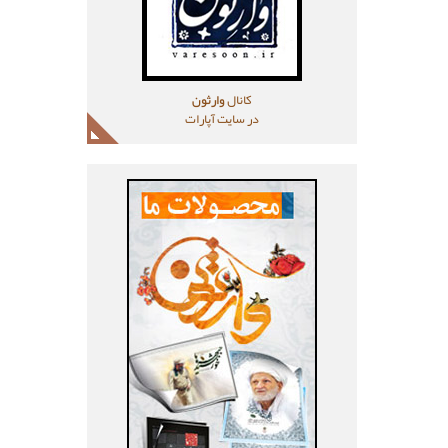
کانال
وارثون
در سایت آپارات