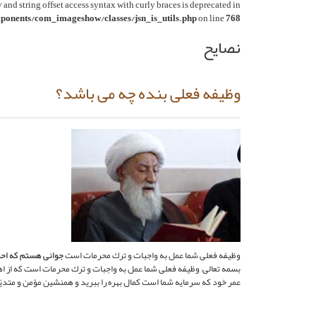
y and string offset access syntax with curly braces is deprecated in
onents/com_imageshow/classes/jsn_is_utils.php
on line
768
نصایح
وظيفه فعلى بنده چه مى باشد؟
وظيفه فعلى شما عمل به واجبات و ترك محرمات است
جوانى هستم كه احت
بسمه تعالى; وظيفه فعلى شما عمل به واجبات و ترك محرمات است كه از اه
عمر خود كه سرمايه شما است كمال بهره را ببريد و همنشين مؤمن و متديّن 