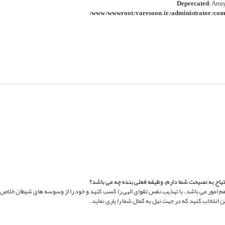
Deprecated
: Arra
/www/wwwroot/varesoon.ir/administrator/comp
ياج به نصيحت شما دارم، وظيفه فعلى بنده چه مى باشد؟
م امور مى باشد. با تهذيب نفس تقواى الهى را كسب كنيد و خود را از وسوسه هاى شيطان خلاص ن
انتخاب كنيد كه در جهت نيل به كمال شما را يارى نمايد.