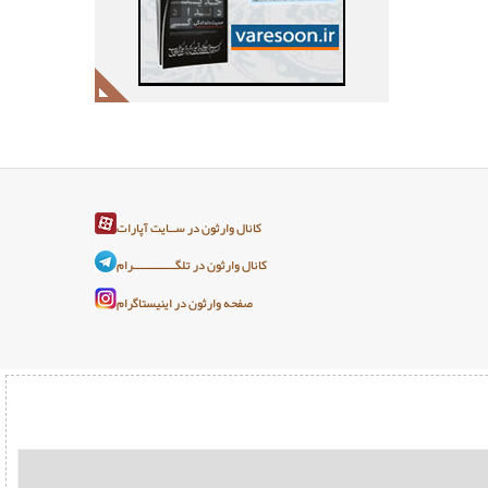
کانال وارثون در ســایت آپارات
کانال وارثون در تلگـــــــــــــرام
صفحه وارثون در اینیستاگرام