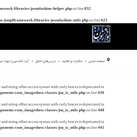
mework/libraries/joomlashine/helper.php
on line
832
/jsntplframework/libraries/joomlashine/utils.php
on line
623
صفحه اصلی
حکایات و لطایف
درس‌های اخلاق
آیت الله میرزا جواد تب
y and string offset access syntax with curly braces is deprecated in
onents/com_imageshow/classes/jsn_is_utils.php
on line
436
y and string offset access syntax with curly braces is deprecated in
onents/com_imageshow/classes/jsn_is_utils.php
on line
440
y and string offset access syntax with curly braces is deprecated in
onents/com_imageshow/classes/jsn_is_utils.php
on line
441