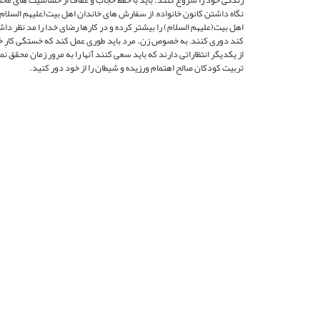
زندگى خود را شروع كنند. بايد با حفظ حجاب و عفاف از حساسيت هاى مختل
نگاه داشتن كانون خانواده; از سفارش هاى خاندان اهل بيت(عليهم السلام) ك
اهل بيت(عليهم السلام) را بيشتر كرده و در كارها رضاى خدا را مد نظر دا
كند دورى كنند; به خصوص زن. مرد بايد طورى عمل كند كه خستگى كارِ خانه 
از يكديگر انتظاراتى دارند كه بايد سعى كنند آنها را به مرور زمان محقق نم
تربيت كودكان صالح اهتمام ورزيده و شيطان را از خود دور كنيد.