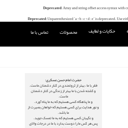
Deprecated
: Array and string offset access syntax with 
Deprecated
: Unparenthesized `a ? b : c ? d : e` is deprecated. Use either `
حکایات و لطایف
محصولات
تماس با ما
حضرت امام حسن عسکری:
فقر با ما ، بهتر از ثروتمندی در کنار دشمنان ماست.
و کشته شدن با ما بهتر از زندگی در کنار دشمنان
ماست.
و ما پناهگاه کسی هستیم که به ما پناه آورد.
و نور هدایت برای کسی هستیم که خواهان بصیرت از
ما باشد.
و نگهبان کسی هستیم که به ما تمسک جوید.
پس هر کس ما را دوست بدارد با ما در درجات والای