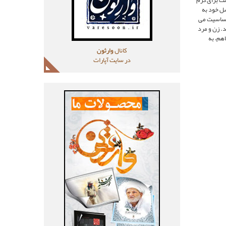
ست براى گرم
سل خود به
 حساسيت مى
د. زن و مرد
اهم، به
کانال
وارثون
در سایت آپارات