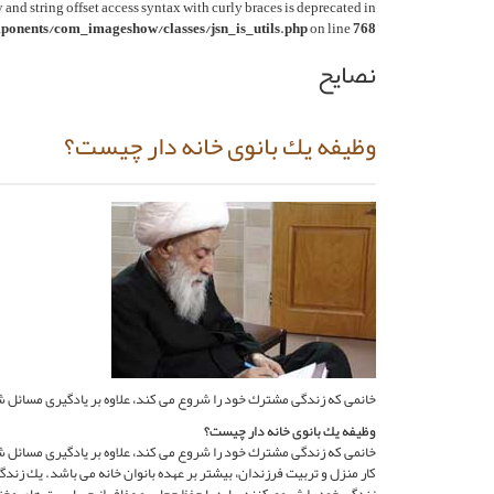
y and string offset access syntax with curly braces is deprecated in
onents/com_imageshow/classes/jsn_is_utils.php
on line
768
نصایح
وظيفه يك بانوى خانه دار چيست؟
خانمى كه زندگى مشترك خود را شروع مى كند، علاوه بر يادگيرى مسائل ش
وظيفه يك بانوى خانه دار چيست؟
خانمى كه زندگى مشترك خود را شروع مى كند، علاوه بر يادگيرى مسائل ش
كار منزل و تربيت فرزندان، بيشتر بر عهده بانوان خانه مى باشد. يك زند