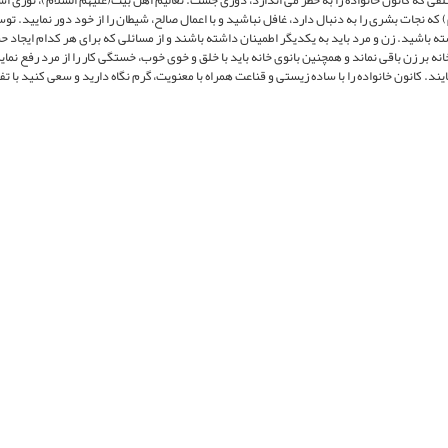
فى كه كانون خانواده را به خطر مى اندازد، دورى جست. تعاليم اهل بيت(عليهم السلام)، نورى ا
ه نجات بشرى را به دنبال دارد، غافل نباشيد و با اعمال صالح، شيطان را از خود دور نماييد. تو
شته باشيد. زن و مرد بايد به يكديگر اطمينان داشته باشند و از مسائلى كه براى هر كدام ايجاد
بر زن باقى نماند و همچنين بانوى خانه بايد با خلق و خوى خوب، خستگى كار را از مرد رفع نماي
ايند. كانون خانواده را با ساده زيستى و قناعت همراه با معنويت، گرم نگاه داريد و سعى كنيد با تف