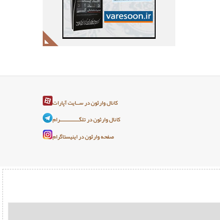
کانال وارثون در ســایت آپارات
کانال وارثون در تلگـــــــــــــرام
صفحه وارثون در اینیستاگرام