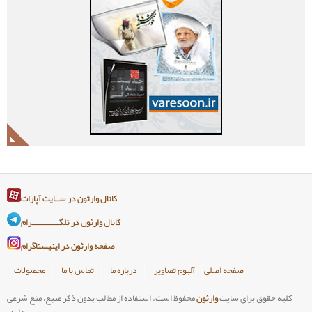
کانال وارثون در ســایت آپارات
کانال وارثون در تلگـــــــــــــرام
صفحه وارثون در اینیستاگرام
صلی
آلبوم تصاویر
درباره ما
تماس با ما
محصولات
وارثون
محفوظ است. استفاده از مطالب بدون ذکر منبع، منع شرعی
دارد.