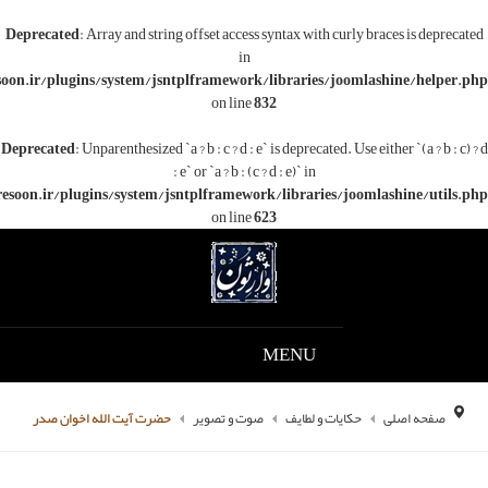
Deprecated
: Array and string offset access syntax with c
in
/www/wwwroot/varesoon.ir/plugins/system/jsntplframework/libraries/j
on line
832
Deprecated
: Unparenthesized `a ? b : c ? d : e` is deprecated.
: e` or `a ? b : (c ? d : e)` in
/www/wwwroot/varesoon.ir/plugins/system/jsntplframework/libraries/
on line
623
MENU
ات و لطایف
صوت و تصویر
حضرت آیت الله اخوان صدر