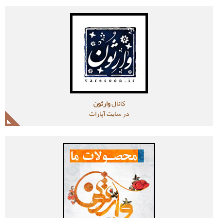
کانال
وارثون
در سایت آپارات